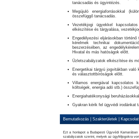
tanácsadás és ügyintézés.
Megújuló energiaforrásokkal (külö
összefüggő tanácsadás.
Vezetékjogi ügyekkel kapcsolatos
elkészítése és tárgyalása, vezetékjo
Engedélyezési eljárásokban történ
kérelmek technikai dokumentáci
beszerzésében, az engedélykérelem
Hivatal és más hatóságok előtt.
Üzletszabályzatok elkészítése és mó
Energetikai tárgyú jogvitákban való
és választottbíróságok előtt.
Villamos energiával kapcsolatos köz
költségek, energia adó stb.) összef
Energiahatékonysági beruházásokkal
Gyakran kérik fel ügyvédi irodánkat 
Bemutatkozás
|
Szakterületek
|
Kapcsolat
Ezt a honlapot a Budapesti Ügyvédi Kamarában b
szabályzatok szerint, melyek az ügyféljogokra von