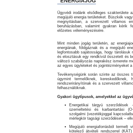
ENERGIAJOG
Ügyvédi irodánk elsődleges szakterülete a
megújuló energia területeket. Büszkék vagy
megnyitásban, a szervezett villamos en
beruházásban, valamint gyakran kérik fel
előzetes véleményezésére.
Mint minden jogág területén, az energiaj
energiának, földgáznak és a megújuló en
legfontosabb sajátossága, hogy tárolásuk
és elosztásuk egy rendkívül összetett és b
változó szabályozás naprakész ismerete melle
az egyes ügyleteket és jogintézményeket a j
Tevékenységünk során szinte az összes típ
úgymint termelőknek, kereskedőknek, hál
rendszerirányítónak és a szervezett villa
felhasználóknak.
Gyakori ügytípusok, amelyekkel az ügyvéd
Energetikai tárgyú szerződések – 
üzemeltetési és karbantartási (O+
szolgalmi (vezetékjoggal kapcsolatba
mérlegkör tagsági szerződések – elk
Megújuló energiaforrásból termelt 
kötelező átvételi rendszerrel (KÁ