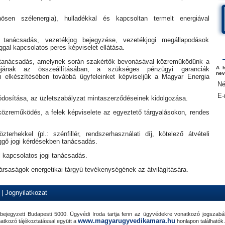
nösen szélenergia), hulladékkal és kapcsoltan termelt energiával
 tanácsadás, vezetékjog bejegyzése, vezetékjogi megállapodások
ggal kapcsolatos peres képviselet ellátása.
ő tanácsadás, amelynek során szakértők bevonásával közreműködünk a
A h
ójának az összeállításában, a szükséges pénzügyi garanciák
nev
 elkészítésében továbbá ügyfeleinket képviseljük a Magyar Energia
Né
E-
dosítása, az üzletszabályzat mintaszerződéseinek kidolgozása.
 közreműködés, a felek képviselete az egyeztető tárgyalásokon, rendes
terhekkel (pl.: szénfillér, rendszerhasználati díj, kötelező átvételi
üggő jogi kérdésekben tanácsadás.
 kapcsolatos jogi tanácsadás.
társaságok energetikai tárgyú tevékenységének az átvilágítására.
|
Jognyilatkozat
ejegyzett Budapesti 5000. Ügyvédi Iroda tartja fenn az ügyvédekre vonatkozó jogszabá
www.magyarugyvedikamara.hu
atkozó tájékoztatással együtt a
honlapon találhatók.