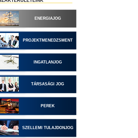
SZAKTERÜLETEINK
ENERGIAJOG
PROJEKTMENEDZSMENT
INGATLANJOG
TÁRSASÁGI JOG
PEREK
SZELLEMI TULAJDONJOG