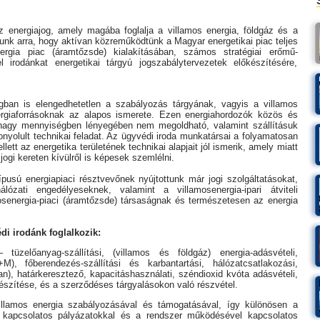
z energiajog, amely magába foglalja a villamos energia, földgáz és a
unk arra, hogy aktívan közreműködtünk a Magyar energetikai piac teljes
ergia piac (áramtőzsde) kialakításában, számos stratégiai erőmű-
 irodánkat energetikai tárgyú jogszabálytervezetek előkészítésére,
ogban is elengedhetetlen a szabályozás tárgyának, vagyis a villamos
ergiaforrásoknak az alapos ismerete. Ezen energiahordozók közös és
 nagy mennyiségben lényegében nem megoldható, valamint szállításuk
onyolult technikai feladat. Az ügyvédi iroda munkatársai a folyamatosan
tt az energetika területének technikai alapjait jól ismerik, amely miatt
ogi kereten kívülről is képesek szemlélni.
usú energiapiaci résztvevőnek nyújtottunk már jogi szolgáltatásokat,
ózati engedélyeseknek, valamint a villamosenergia-ipari átviteli
mosenergia-piaci (áramtőzsde) társaságnak és természetesen az energia
i irodánk foglalkozik:
tüzelőanyag-szállítási, (villamos és földgáz) energia-adásvételi,
M), főberendezés-szállítási és karbantartási, hálózatcsatlakozási,
n), határkeresztező, kapacitáshasználati, széndioxid kvóta adásvételi,
észítése, és a szerződéses tárgyalásokon való részvétel.
villamos energia szabályozásával és támogatásával, így különösen a
T) kapcsolatos pályázatokkal és a rendszer működésével kapcsolatos